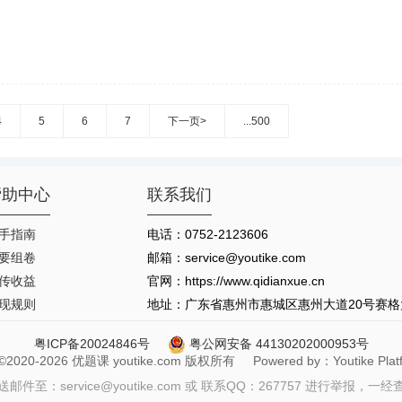
4
5
6
7
下一页>
...500
帮助中心
联系我们
手指南
电话：0752-2123606
要组卷
邮箱：service@youtike.com
传收益
官网：https://www.qidianxue.cn
现规则
地址：广东省惠州市惠城区惠州大道20号赛格大厦
粤ICP备20024846号
粤公网安备 44130202000953号
t ©2020-2026 优题课 youtike.com 版权所有 Powered by：Youtike Platfo
至：service@youtike.com 或 联系QQ：267757 进行举报