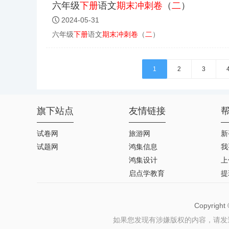
六年级
下册
语文
期末
冲刺
卷
（
二
）
2024-05-31
六年级
下册
语文
期末
冲刺
卷
（
二
）
1
2
3
旗下站点
友情链接
试卷网
旅游网
新
试题网
鸿集信息
我
鸿集设计
上
启点学教育
提
Copyrigh
如果您发现有涉嫌版权的内容，请发送邮件