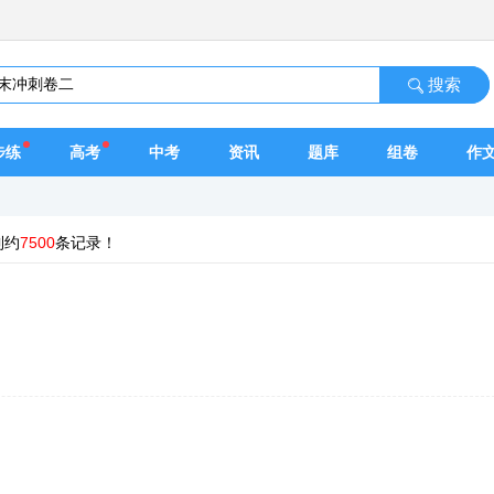
搜索
步练
高考
中考
资讯
题库
组卷
作
到约
7500
条记录！