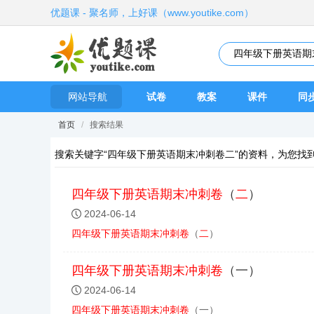
优题课 - 聚名师，上好课（www.youtike.com）
网站导航
试卷
教案
课件
同
首页
/
搜索结果
搜索关键字“四年级下册英语期末冲刺卷二”的资料，为您找
四年级
下册
英语
期末
冲刺
卷
（
二
）
2024-06-14
四年级
下册
英语
期末
冲刺
卷
（
二
）
四年级
下册
英语
期末
冲刺
卷
（一）
2024-06-14
四年级
下册
英语
期末
冲刺
卷
（一）