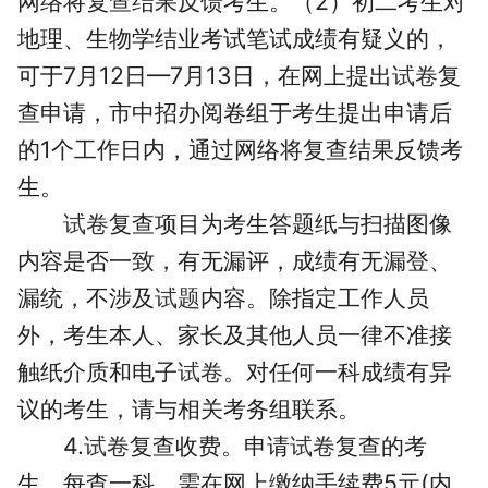
网络将复查结果反馈考生。（2）初二考生对
地理、生物学结业考试笔试成绩有疑义的，
可于7月12日—7月13日，在网上提出
试卷
复
查申请，市中招办阅卷组于考生提出申请后
的1个工作日内，通过网络将复查结果反馈考
生。
试卷
复查项目为考生答题纸与扫描图像
内容是否一致，有无漏评，成绩有无漏登、
漏统，不涉及
试题
内容。除指定工作人员
外，考生本人、家长及其他人员一律不准接
触纸介质和电子
试卷
。对任何一科成绩有异
议的考生，请与相关考务组联系。
4.
试卷
复查收费。申请
试卷
复查的考
生，每查一科，需在网上缴纳手续费5元(内