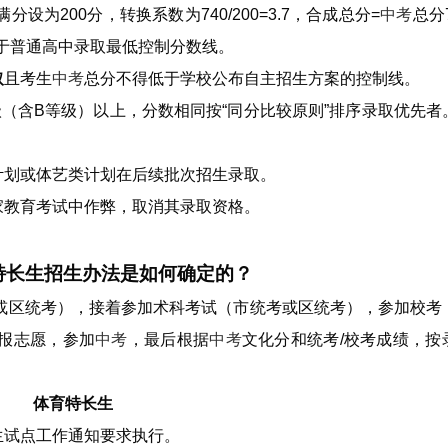
为200分，转换系数为740/200=3.7，合成总分=
中考
总分7
于普通高中录取最低控制分数线。
取
且考生
中考
总分不得低于学校公布自主招生方案的控制线。
级（含B等级）以上，分数相同按“同分比较原则”排序录取优先者
计划或体艺类计划在后续批次招生录取。
家教育考试中作弊，取消其录取资格。
特长生招生办法是如何确定的？
或区统考），接着参加术科考试（市统考或区统考），参加校考
报志愿，参加
中考
，最后根据
中考
文化分和统考/校考成绩，按
体育特长生
生试点工作通知要求执行。