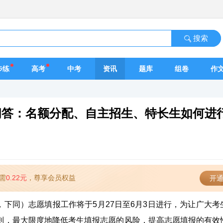
搜索
步练
高考
中考
资讯
题库
组卷
作
报问答：名额分配、自主招生、特长生如何进
需
0.22元
，尊享会员权益
开通
”，下同）志愿填报工作将于5月27日至6月3日进行，为让广大考
则，最大限度地降低考生填报志愿的风险，提高志愿填报的有效