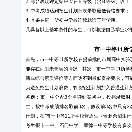
2. 综合表现评定结果应在Ｂ等级（含Ｂ等级）以上
3.
中考
成绩达到招生计划批次录取最低资格要求；
4. 具备在同一所初中学校连续就读三年学籍。
凡具备以上基本条件的考生，可以根据自己学业水
市一中等11所
首先，市一中等11所学校在提前批的市属高中实
能存在计划未录满的情况。其次，市一中等11所
籍或综合素质评价等方面达不到最低资格要求，可
为避免招生计划浪费，剩余招生计划加入普通生计
举例：
市一中分配3个名额到某初中，投档录取时
生，按
中考
成绩排名取前3名，假设前3名中只有
计划，在“市一中等11所学校普通生（含剩余招生计
考生报市一中、石门中学、顺德一中等学校有多次