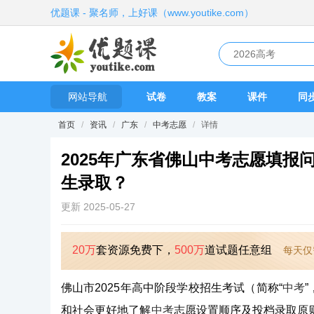
优题课 - 聚名师，上好课（www.youtike.com）
网站导航
试卷
教案
课件
同
首页
/
资讯
/
广东
/
中考志愿
/
详情
2025年广东省佛山中考志愿填
生录取？
更新 2025-05-27
20万
套资源免费下，
500万
道试题任意组
每天仅
佛山市2025年高中阶段学校招生考试（简称“
中考
和社会更好地了解
中考
志愿设置顺序及投档录取原