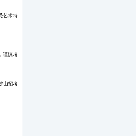
受艺术特
，谨慎考
佛山招考