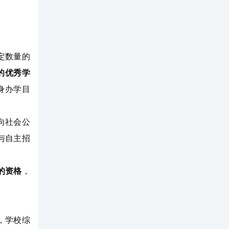
定数量的
的优秀学
身办学目
向社会公
与自主招
的资格
，
%，学校综