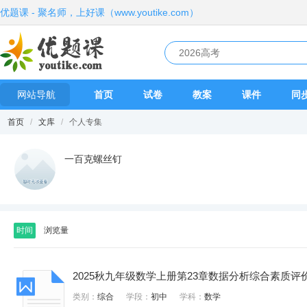
优题课 - 聚名师，上好课（www.youtike.com）
网站导航
首页
试卷
教案
课件
同
首页
/
文库
/
个人专集
一百克螺丝钉
时间
浏览量
2025秋九年级数学上册第23章数据分析综合素质评
类别：
综合
学段：
初中
学科：
数学