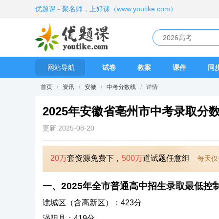
优题课 - 聚名师，上好课（www.youtike.com）
网站导航
试卷
教案
课件
同
首页
/
资讯
/
安徽
/
中考分数线
/
详情
2025年安徽省亳州市中考录取分
更新 2025-08-20
20万
套资源免费下，
500万
道试题任意组
每天仅
一、2025年全市普通高中招生录取最低控
谯城区（含高新区）：423分
涡阳县：419分