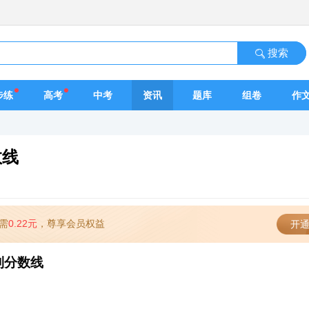
搜索
步练
高考
中考
资讯
题库
组卷
作
数线
需
0.22元
，尊享会员权益
开通
制分数线