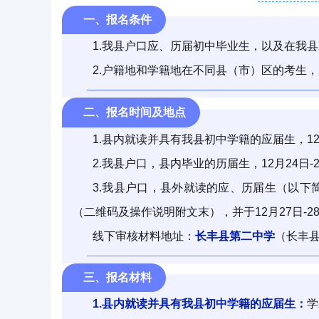
一、报名条件
1.我县户口应、历届初中毕业生，以及在我
2.户籍地和学籍地在不同县（市）区的考生
二、报名时间及地点
1.县内就读并具有我县初中学籍的应届生，
1
2.我县户口，县内毕业的历届生，
12
月
24
日
-
3.我县户口，县外就读的应、历届生
（以下
（
二维码及
操作说明
附
文末）
，并于
1
2
月
27
日
-
2
线下审核材料地址：
长丰县第二中学
（长丰
三、报名材料
1.县内就读并具有我县初中学籍的应届生：
学