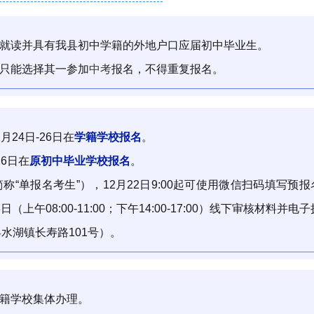
县就读并具有我县初中学籍的外地户口应届初中毕业生。
，只能选择其一参加
中考
报名，不得重复报名。
2
月
24
日
-
26
日在
学籍学校
报名
。
26
日在
原初中毕业学校
报名
。
简称
“单报名考生”）
，
12
月
22
日
9:00起可使用微信扫码填写预
8
日（上午
0
8:00-11:00；下午
14
:00-
17
:00）线下审核材料并电子
县水湖镇长寿路
101号）。
籍学校集体办理。