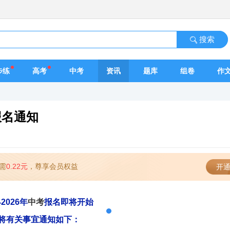
搜索
步练
高考
中考
资讯
题库
组卷
作
报名通知
需
0.22元
，尊享会员权益
开通
县
2026年
中考
报名即将开始
将有关事宜通知如下：