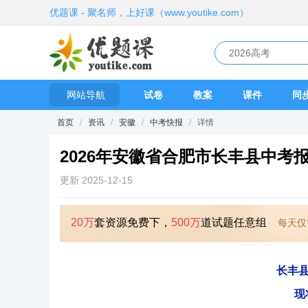
优题课 - 聚名师，上好课（www.youtike.com）
网站导航
试卷
教案
课件
同
首页
/
资讯
/
安徽
/
中考快报
/
详情
2026年安徽省合肥市长丰县中考
更新 2025-12-15
20万
套资源免费下，
500万
道试题任意组
每天仅
长丰
现