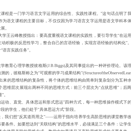
语文课程是一门学习语言文字运用的综合性、实践性课程。”这句话点明了
作为语文课程的主要目标，不仅仅因为学习语言文字运用是语文学科本
发展。
大学王云峰教授指出：要高度重视语文课程的实践性，要引导学生“在运
主动积极的反思性学习，整合自己的言语经验，实现言语经验的结构化”
“语言实践任务”。
学教育心理学教授彼格斯(J.B.Biggs)及其同事提出的一种评价理论。该
为“可观察的学习成果结构”(StructureoftheObservedLearnin
表现出来的思维结构的复杂性，将个体的思维结构由简单到复杂划分为五种
个思维层次展现出两种不同的思维方式：前三个层次为“点状思维”；后
维”。
知运动、直觉、具体思运和形式思运”四种方式，每一种思维操作模式下
段的学生，他们处于“具体思运方式”阶段。
法，我们想“反其道而用之”——运用于指向培养学生高阶思维的课堂教学
要条件。如要想达到“关联结构”的思维水平，必须满足三个条件：让学