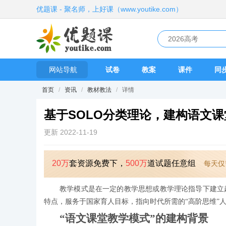
优题课 - 聚名师，上好课（www.youtike.com）
网站导航
试卷
教案
课件
同
首页
/
资讯
/
教材教法
/
详情
基于SOLO分类理论，建构语文
更新 2022-11-19
20万
套资源免费下，
500万
道试题任意组
每天仅
教学模式是在一定的教学思想或教学理论指导下建立
特点，服务于国家育人目标，指向时代所需的“高阶思维”
“语文课堂教学模式”的建构背景