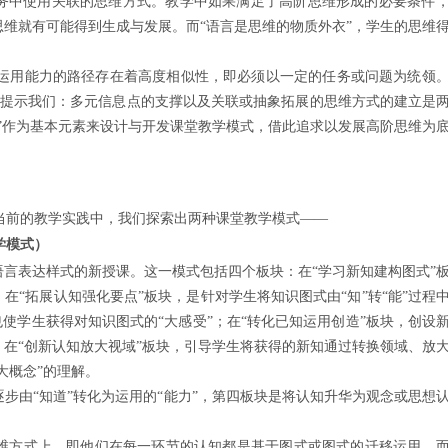
务中使用关联的思维方式。教学中如果满足了高阶思维形成的必要条件
维就有可能得到生成与发展。而“语言是思维的物质外衣”，学生的思维
运用能力的路径存在着高度相似性，即必须以一定的任务或问题为统领
型提示我们：多元信息点的支撑以及关联或抽象拓展的思维方式的建立是
”作为基本元素来设计与开发课堂教学模式，借此追求以发展高阶思维为
当前的教学实践中，我们探索出两种课堂教学模式——
学模式）
语言表达样式的新授课。这一模式包括四个板块：在“学习新知建构图式”
“拓展认知强化要点”板块，是针对学生将知识图式由“知”转“能”过程
使学生获得对知识图式的“大感受”；在“转化已知运用创造”板块，创设
在“创新认知放大视域”板块，引导学生将获得的新知通过转换领域、放
大概念”的理解。
逐步由“知道”转化为运用的“能力”，第四板块是将认知升华为观念或思想
思维方式上，即他们在每一环节的认知都是基于图式或图式的迁移运用，