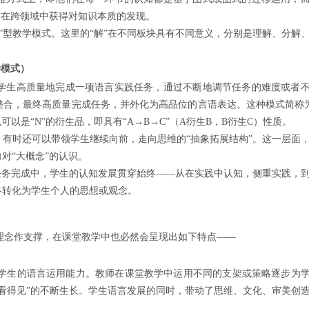
求在跨领域中获得对知识本质的发现。
”型教学模式。这里的“解”在不同板块具有不同意义，分别是理解、分解
学模式）
导学生高质量地完成一项语言实践任务，通过不断地调节任务的难度或者
合，最终高质量完成任务，并外化为高品位的言语表达。这种模式简称为“
可以是“N”的衍生品，即具有“A→B→C”（A衍生B，B衍生C）性质。
，有时还可以带领学生继续向前，走向思维的“抽象拓展结构”。这一层面
对“大概念”的认识。
的任务完成中，学生的认知发展贯穿始终——从在实践中认知，侧重实践，
终转化为学生个人的思想或观念。
理念作支撑，在课堂教学中也必然会呈现出如下特点——
学生的语言运用能力。教师在课堂教学中运用不同的支架或策略逐步为
看得见”的不断生长。学生语言发展的同时，带动了思维、文化、审美创