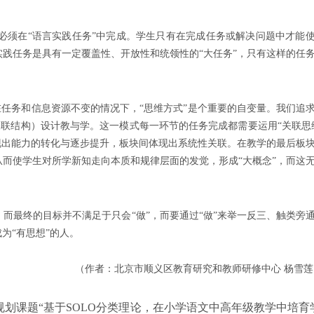
必须在“语言实践任务”中完成。学生只有在完成任务或解决问题中才能
践任务是具有一定覆盖性、开放性和统领性的“大任务”，只有这样的任
在任务和信息资源不变的情况下，“思维方式”是个重要的自变量。我们追
关联结构）设计教与学。这一模式每一环节的任务完成都需要运用“关联思
现出能力的转化与逐步提升，板块间体现出系统性关联。在教学的最后板
而使学生对所学新知走向本质和规律层面的发觉，形成“大概念”，而这
，而最终的目标并不满足于只会“做”，而要通过“做”来举一反三、触类旁
为“有思想”的人。
（作者：
北京市顺义区教育研究和教师研修中心
杨雪莲
规划课题“基于SOLO分类理论，在小学语文中高年级教学中培育