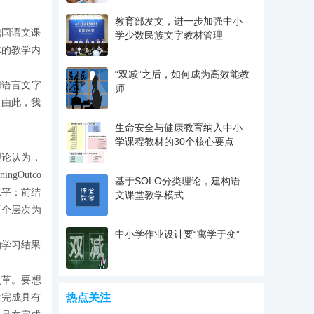
教育部发文，进一步加强中小
我国语文课
学少数民族文字教材管理
体的教学内
“双减”之后，如何成为高效能教
用语言文字
师
。由此，我
生命安全与健康教育纳入中小
学课程教材的30个核心要点
理论认为，
gOutco
基于SOLO分类理论，建构语
水平：前结
文课堂教学模式
两个层次为
中小学作业设计要“寓学于变”
的学习结果
改革。要想
热点关注
生完成具有