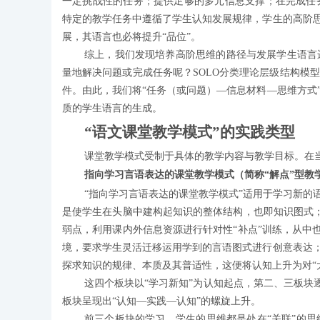
一定挑战性的任务；提供足够的多元信息支撑；在完成任
特定的教学任务中遵循了学生认知发展规律，学生的高阶思
展，其语言也必将提升“品位”。
综上，我们发现培养高阶思维的路径与发展学生语言
量地解决问题或完成任务呢？SOLO分类理论层级结构模
件。由此，我们将“任务（或问题）—信息材料—思维方式
质的学生语言的生成。
“语文课堂教学模式”的实践类型
课堂教学模式受制于具体的教学内容与教学目标。在
指向学习言语表达的课堂教学模式（简称“解点”型教
“指向学习言语表达的课堂教学模式”适用于学习新的
是使学生在头脑中建构起知识的整体结构，也即知识图式；在
弱点，利用课内外信息资源进行针对性“补点”训练，从中也
境，要求学生灵活迁移运用学到的言语图式进行创意表达；
探求知识的规律、本质及其普适性，这便将认知上升为对“
这四个板块以“学习新知”为认知起点，第二、三板块
板块呈现出“认知—实践—认知”的螺旋上升。
前三个板块的学习，学生的思维都是处在“关联”的