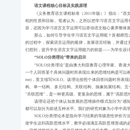
语文课程核心目标及实践原理
《义务教育语文课程标准（2011年版）》指出：“
程的性质和目标。笔者认为，之所以把学习语言文字运用
容，还因为学习语言文字运用可以牵动语文核心素养整体
那么，如何引导学生学习语言文字运用呢？首都师范
的过程中，探索语言运用的规律，发展语言经验，并通过
们想到，提升学生语言文字运用能力的前提——为学生设计
“SOLO分类理论”带来的启示
“SOLO分类理论”是由澳大利亚教育心理学家、香港大
一个人回答某个具体问题时所表现出来的思维结构是可以检测的，彼格斯称之
me)，英文缩写SOLO。该理论按照个体回答问题时所
构、单一结构、多元结构、关联结构、抽象拓展结构。五
“关联思维”，是一种更高级、更复杂的思维，属于“高阶思
该理论还把个体认知发展的思维操作模式划分为“感
都可以划分为前述五种水平。我们的研究对象为小学中高学
SOLO分类理论本是指向学习结果的等级质性评价方
使学生达到高阶思维水平，教学必须满足高阶思维形成的必