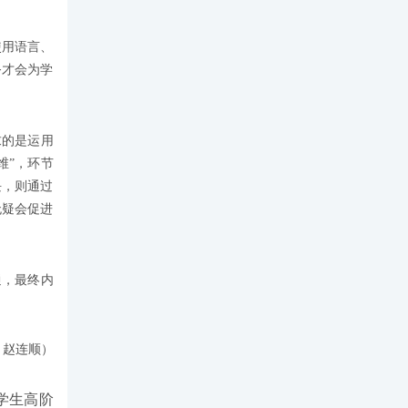
使用语言、
务才会为学
求的是运用
维”，环节
块，则通过
无疑会促进
通，最终内
 赵连顺）
学生高阶