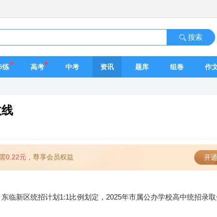
搜索
步练
高考
中考
资讯
题库
组卷
作
数线
需
0.22元
，尊享会员权益
开通
临新区统招计划1:1比例划定，2025年市属公办学校高中统招录