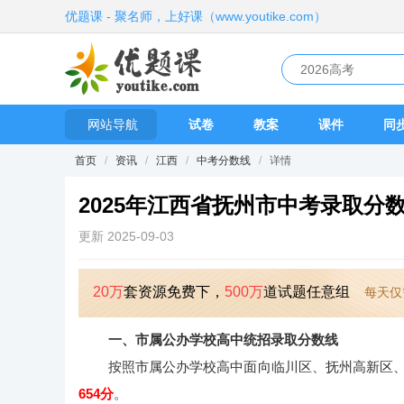
优题课 - 聚名师，上好课（www.youtike.com）
网站导航
试卷
教案
课件
同
首页
/
资讯
/
江西
/
中考分数线
/
详情
2025年江西省抚州市中考录取分
更新 2025-09-03
20万
套资源免费下，
500万
道试题任意组
每天仅
一、市属公办学校高中统招录取分数线
按照市属公办学校高中面向临川区、抚州高新区、东
654分
。