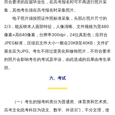
符合要求的
应届毕业生
，在
高考
报名时可不再进行照片采
集
，其他考生
须在
高考
报名时采集照片
。
电子照片须按照证件照标准采集，头部占照片尺寸的
2/3
，能反映本人面部特征，人像清晰。文件规格为宽
480
像素
×
高
640
像素，分辨率
300dpi
，
24
位真彩色；应符合
JPEG
标准，压缩后文件大小一般在
20KB
至
40KB
；文件扩
展名应为
JPG
。
考生不得
过度美化和修饰
照片，
不符合要求
的照片会影响考生的考试及毕业，由此造成的后果由考生承
担。
六、考试
（一）考生的报考科类分为普通类、体育类和艺术类。
高考
文化
统考科目为语文、数学、外语
3
门，不分文理，使