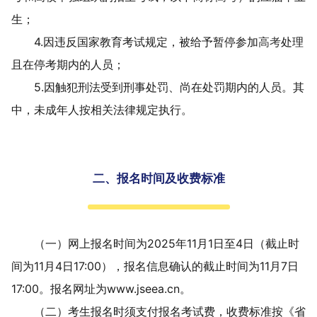
生；
4.
因违反国家教育考试规定，被给予暂停参加
高考
处理
且在停考期内的人员；
5.
因触犯刑法受到刑事处罚、尚在处罚期内的
人员
。其
中，未成年人按相关法律规定执行。
二、报名时间及收费标准
（一）网上报名时间为
202
5
年
11
月
1
日至
4
日
（截止时
间为
11
月
4
日
17:00
），
报名信息确认的截止时间为
11
月
7
日
17:00
。报名网址为
www.jseea.cn
。
（二）考生报名时须支付报名考试费，收费标准按《省