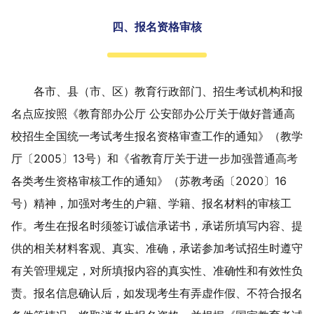
四、报名资格审核
各市、县（市、区）教育行政部门
、
招生考试机构
和报
名点
应按照《教育部办公厅
公安部办公厅关于做好普通高
校招生全国统一考试考生报名资格审查工作的通知》（教学
厅〔
2005
〕
13
号）和《省教育厅关于进一步加强普通
高考
各类考生资格审核工作的通知》（苏教考函〔
2020
〕
16
号）精神，加强对考生的户籍、学籍、报名材料的审核工
作
。
考生在报名时须签订诚信承诺书，承诺所填写内容、提
供的相关材料客观、真实、准确，承诺参加考试招生时遵守
有关管理规定
，
对所填报内容的真实性、准确性和有效性负
责。报名
信息确认
后，如发现
考生
有
弄虚作假、
不符合
报名