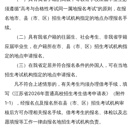
须遵循
“
高考
与合格性考试同一属地报名考试
”
的原则，
在
报
名地
市、县（市、区）招生考试机构指定的地点办理报名手
续。
（二）
具有
我省户籍
的
往届生、社会考生
、
非
我省学籍
应届毕业生
，在户籍所在市、县（市、区）招生考试机构指
定的地点
申请报名
。
（
三
）在我省定居并符合报名条件的外国人，可在
当地
招生考试机构指定的地点申请报名。
凡不符合上述
情形
的
，有关
考生均须办理借考手续，填
写《江苏省
202
6
年普通高校招生考生借考申请表》（附件
1-
1
），经报名点及报名所在县（市、区）招生考试机构审
核后方可办理相关报名手续。借考考生的报名、体检以及志
愿填报等工作一律由报名地招生考试机构负责。