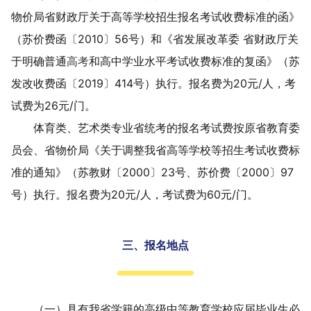
物价局
省财政厅关于高等学校招生报名考试收费标准的函》
（苏价费函〔
2010
〕
56
号）和《省发展改革委 省财政厅关
于明确普通
高考
和高中学业水平考试收费标准的复函》（苏
发改收费函〔
2019
〕
414
号）执行。报名费为
20
元
/
人，考
试费为
26
元
/
门。
体育类、艺术类专业省统考的报名考试费按原省教育委
员会、省物价局《关于调整我省高等学校等招生考试收费标
准的通知》（苏教财〔
2000
〕
23
号、苏价费〔
2000
〕
97
号）执行。报名费为
20
元
/
人，考试费为
60
元
/
门。
三、报名地点
（一）
具有
我省学籍的高级中等教育学校应届毕业生必