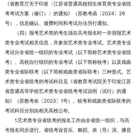
《省教育厅关于印发〈江苏省普通高校招生体育类专业省统
考考试方案（修订）〉的通知》（苏教考函〔
2024
〕
26
号）
，
信息确认、缴费时间和考试办法另行通知。
（四）报考艺术类的考生
须在
高考
报名时一并填报艺术
类专业考试相关信息
，
并
参加艺术类专业考试。艺术类专业
考试分全省统一组织的专业考试（以下简称艺术类专业省统
考）、高校自行组织的专业考试（以下简称校考）以及戏曲
类专业省际联考（以下简称戏曲类省际联考）三种形式。艺
术类专业省统考的考试科目见《省教育考试院关于印发江苏
省普通高等学校艺术类专业省统考考试说明（试行）的通
知》（苏教考命〔
2023
〕
1
号）。校考和戏曲类省际联考的
考试科目分别由相关高校公布。
1.
艺术类专业
省统考的报名工作由全省统一组织，与
高
考
报名同步进行。
省统考设音乐、舞蹈、表（导）演、播音