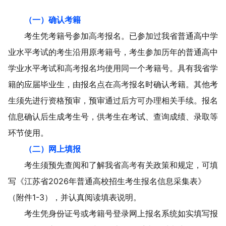
（一）确认考籍
考生凭
考籍号
参加
高考
报名。已参加过我省普通高中学
业水平考试的考生沿用原考籍号，考生参加历年的普通高中
学业水平考试和
高考
报名均使用同一个考籍号。
具有我省学
籍的应届毕业生，由报名点在
高考
报名时确认考籍。其他考
生须先进行资格预审，预审通过后方可办理相关手续。
报名
信息确认后生成考生号，供考生在考试、
查询
成绩、录取等
环节使用。
（
二
）网上填报
考生须预先查阅和了解我省
高考
有关政策和规定，
可填
写
《江苏省
202
6
年普通高校招生考生报名信息采集表》
（附件
1-3
）
，并认真阅读
填表说明。
考生凭身份证
号或
考籍号登录网上报名系统如实
填写报