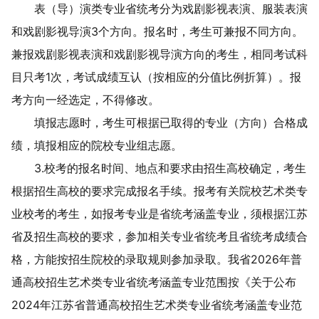
表（导）演类
专业省统考分为戏剧影视表演、服装表演
和戏剧影视导演
3
个方向。报名时，
考生可兼报
不同
方向
。
兼报戏剧影视表演和戏剧影视导演
方向
的考生，相同考试科
目只考
1
次，考试成绩互认（按相应的分值比例折算）。报
考方向一经选定，不得修改。
填报志愿时，考生可根据已取得的专业（方向）合格成
绩，填报相应的院校专业组志愿。
3.
校考的报名时间、地点和要求由招生高校确定，考生
根据招生高校的要求完成报名手续。
报考有关院校艺术类专
业校考的考生，如报考专业是省统考涵盖专业，须根据江苏
省及招生高校的要求，参加相关专业省统考且省统考成绩合
格，方能按招生院校的录取规则参加录取。
我省
202
6
年普
通高校招生艺术类专业省统考涵盖专业范围按《关于公布
2024
年江苏省普通高校招生艺术类专业省统考涵盖专业范