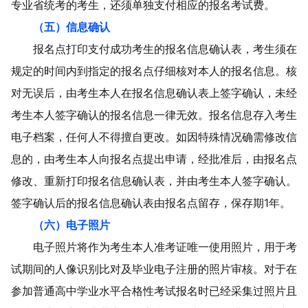
专业省统考的考生，还须单独支付相应的报名考试费。
（
五
）信息确认
报名点打印
支付成功
考生
的
报名信息确认表，考生须在
规定的时间内到
指定
的报名点仔细核对本人的报名信息
。
核
对无误后，由考生本人在报名信息确认表上签字确认，未经
考生本人
签字
确认的报名信息一律无效
。
报名信息存入考生
电子档案，
任何人
不得擅自更改
。
如因特殊情况确需修改信
息的，由考生本人向报名点提出申请，经批准后，由报名点
修改
、
重新打印报名信息
确认表，并由考生本人签字
确认。
签字确认后的报名信息确认表由报名点留存，保存期
1
年。
（
六
）电子照片
电子照片将作为考生本人准考证唯一使用照片，用于考
试期间的人像识别比对及毕业电子注册的照片审核。
对于
在
参加普通高中学业水平合格性考试报名时已经采集过照片且