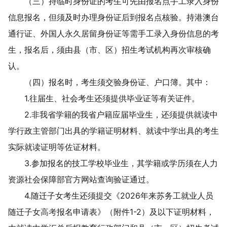
（三）持临时身份证的考生可先由报名点手工录入身份
信息报名，但须及时办理身份证后到报名点核验。持港澳台
通行证、外国人永久居留身份证等需手工录入身份信息的考
生，报名后，须由县（市、区）招生考试机构再次审核确
认。
（
四
）报名时，考生须交验身份证、户口簿。其中：
1.
往届生、社会考生还须提供毕业证等有关证件。
2.
非我省学籍的我省户籍应届毕业生，还
须提供
就读中
学行政主管
部门出具的学籍
证明材料、
就读
中学出具的考生
实际就读证明等佐证材料。
3.
参加报名的技工学校毕业生，其学籍或学历须在人力
资源社会保障部官方网站查询验证通过。
4
.
随迁子女考生还须提交《
202
6
年来苏务工就业人员
随迁子女
高考
报名申请表》（附件
1-
2
）及以下证明材料
，