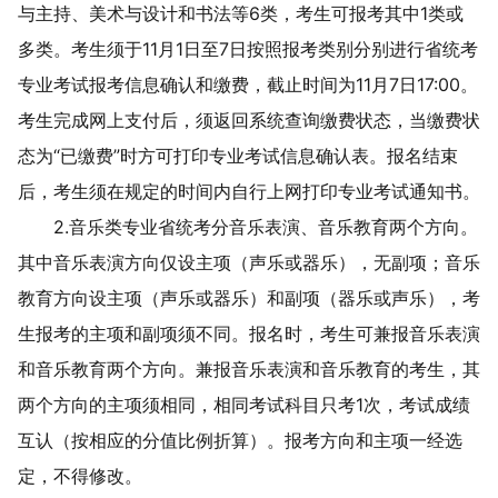
与主持、美术与设计和书法等
6
类，考生可报考其中
1
类或
多类
。考生须于
11
月
1
日至
7
日按照报考类别分别进行省统考
专业考试报考信息确认和缴费，截止时间为
11
月
7
日
17:00
。
考生完成网上支付后，须返回系统查询缴费状态，当缴费状
态为
“
已缴费
”
时方可打印专业考试信息确认表。报名结束
后，考生须在规定的时间内自行上网打印专业考试通知书。
2.
音乐类专业省统考分音乐表演、音乐教育两个方向。
其中音乐表演方向仅设主项（声乐或器乐），无副项；音乐
教育方向设主项（声乐或器乐）和副项（器乐或声乐），
考
生报考的
主项和副项须不同。报名时，
考生可兼报音乐表演
和音乐教育两个方向
。兼报音乐表演和音乐教育的考生，其
两个方向的主项须相同，相同考试科目只考
1
次，考试成绩
互认（按相应的分值比例折算）。报考方向和主项一经选
定，不得修改。