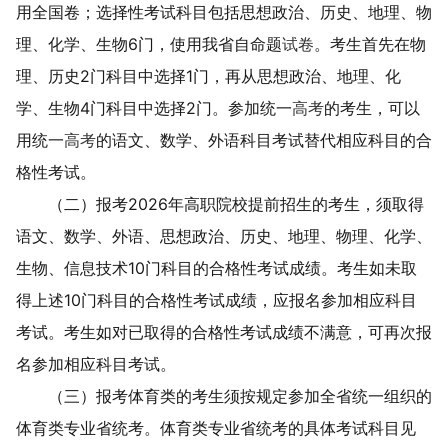
用全国卷；选择性考试科目包括思想政治、历史、地理、物
理、化学、生物
6
门，使用我省自命题
试卷
。
考生
首先在物
理、历史
2
门科目中选择
1
门，再从思想政治、地理、化
学、生物
4
门科目中选择
2
门。参加统一
高考
的
考生
，可以
用统一
高考
的语文、数学、外语科目考试替代相应科目的合
格性考试。
（二）
报考
202
6
年高职院校提前招生的考生，须取得
语文、数学、外语、思想政治、历史、地理、物理、化学、
生物、信息技术
10
门科目的合格性考试成绩。考生
如
未取
得上述
10
门科目的合格性考试成绩，应报名参加相应科目
考试。考生
如
对已取得的合格性考试成绩不满意，可再次报
名参加相应科目考试。
（三）报考体育类的考生须
按规定
参加全省统一组织的
体育类专业省统考
。
体育类专业省统考
的
具体考试科目见