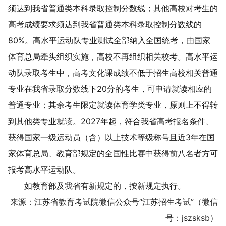
须达到我省普通类本科录取控制分数线；其他高校对考生的
高考
成绩要求须达到我省普通类本科录取控制分数线的
80%
。高水平运动队专业测试全部纳入全国统考，由国家
体育总局牵头组织实施，高校不再组织相关校考。高水平运
动队录取
考生
中，
高考
文化课成绩不低于招生高校相关
普通
专业在我省录取分数线下
20
分的
考生
，可申请就读相应的
普通专业；其余
考生
限定就读体育学类专业，原则上不得转
到其他类专业就读。
2027
年起，符合我省
高考
报名条件
、
获得国家一级运动员（含）以上技术等级称号且近
3
年在国
家体育总局、教育部规定的全国性比赛中获得前八名者方可
报考高水平运动队。
如教育部及我省有新规定的，按新规定执行。
来源：江苏省教育考试院微信公众号“江苏招生考试”（微信
号：jszsksb）