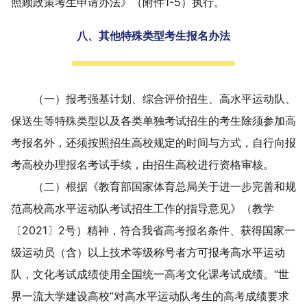
照顾政策考生申请办法》（附件
1-5
）执行。
八、其他特殊类型考生报名办法
（一）报考强基计划、综合评价招生、高水平运动队、
保送生等特殊类型以及各类单独考试招生的考生除须参加
高
考
报名外，还须按照招生高校规定的时间与方式，自行向报
考高校办理报名考试手续，由招生高校进行资格审核。
（二）根据《教育部
国家体育总局关于进一步完善和规
范高校高水平运动队考试招生工作的指导意见》（教学
〔
2021
〕
2
号）精神，符合我省
高考
报名条件
、
获得国家一
级运动员（含）以上技术等级称号者方可报考高水平运动
队
，
文化考试成绩使用全国统一
高考
文化课考试成绩。
“
世
界一流大学建设高校
”
对高水平运动队考生的
高考
成绩要求