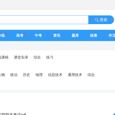
搜索
步练
高考
中考
资讯
题库
组卷
作
说课稿
课堂实录
综合
练习
生物
政治
历史
地理
信息技术
通用技术
综合
学期期末考试pdf