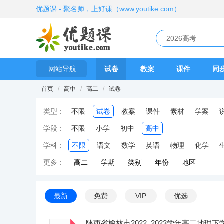
优题课 - 聚名师，上好课（www.youtike.com）
网站导航
试卷
教案
课件
同
首页
/
高中
/
高二
/
试卷
类型：
不限
试卷
教案
课件
素材
学案
学段：
不限
小学
初中
高中
学科：
不限
语文
数学
英语
物理
化学
更多：
高二
学期
类别
年份
地区
最新
免费
VIP
优选
陕西省榆林市2022_2023学年高二地理下