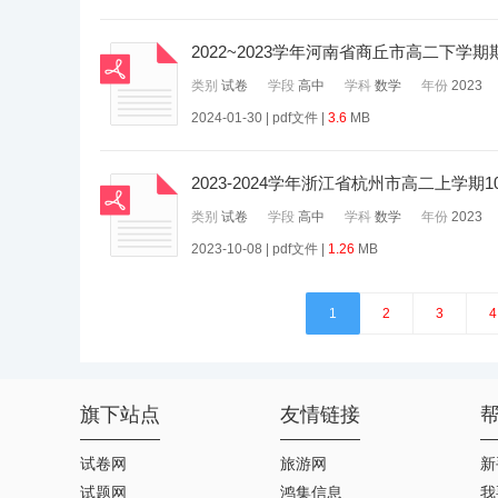
2022~2023学年河南省商丘市高二下
类别
试卷
学段
高中
学科
数学
年份
2023
2024-01-30 | pdf文件 |
3.6
MB
2023-2024学年浙江省杭州市高二上学
类别
试卷
学段
高中
学科
数学
年份
2023
2023-10-08 | pdf文件 |
1.26
MB
1
2
3
4
旗下站点
友情链接
试卷网
旅游网
新
试题网
鸿集信息
我