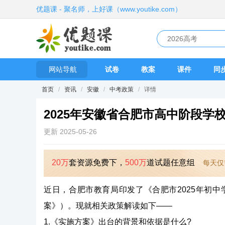
优题课 - 聚名师，上好课（www.youtike.com）
网站导航
试卷
教案
课件
同
首页
/
资讯
/
安徽
/
中考政策
/
详情
2025年安徽省合肥市高中阶段学
更新 2025-05-26
20万
套资源免费下，
500万
道试题任意组
每天仅
近日，合肥市教育局印发了《合肥市2025年初
案》）。现就相关政策解读如下——
1.《实施方案》出台的背景和依据是什么?